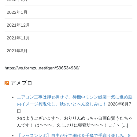
2022年1月
2021年12月
2021年11月
2021年6月
https://ws.formzu.net/fgen/S96534936/
アメブロ
エアコン工事は押せ押せで、待機中ミシン縫製一気に進め脳
内イメージ具現化し、秋のいとへん楽しみに！
2026年8月7
日
おはようございます〜。おりりんめっちゃ自画自賛うたちゃ
んです！ は〜〜〜、久しぶりに朝寝坊〜〜〜！ ｡:.ﾟヽ […]
【レッスンレポ】自由が丘で網代＆千鳥で手織り楽しみ、9