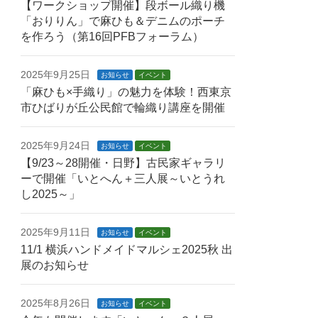
【ワークショップ開催】段ボール織り機
「おりりん」で麻ひも＆デニムのポーチ
を作ろう（第16回PFBフォーラム）
2025年9月25日
お知らせ
イベント
「麻ひも×手織り」の魅力を体験！西東京
市ひばりが丘公民館で輪織り講座を開催
2025年9月24日
お知らせ
イベント
【9/23～28開催・日野】古民家ギャラリ
ーで開催「いとへん＋三人展～いとうれ
し2025～」
2025年9月11日
お知らせ
イベント
11/1 横浜ハンドメイドマルシェ2025秋 出
展のお知らせ
2025年8月26日
お知らせ
イベント