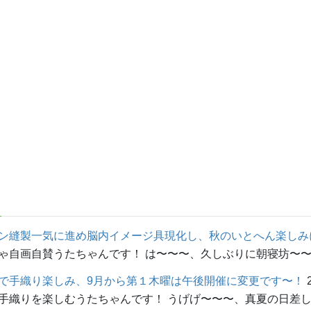
ン縫製一気に進め脳内イメージ具現化し、秋のいとへん楽しみ
画自賛うたちゃんです！ は〜〜〜、久しぶりに朝寝坊〜〜〜！ ｡
で手織り楽しみ、9月から第１木曜は午後開催に変更です〜！
織りを楽しむうたちゃんです！ うげげ〜〜〜、真夏の日差しカ