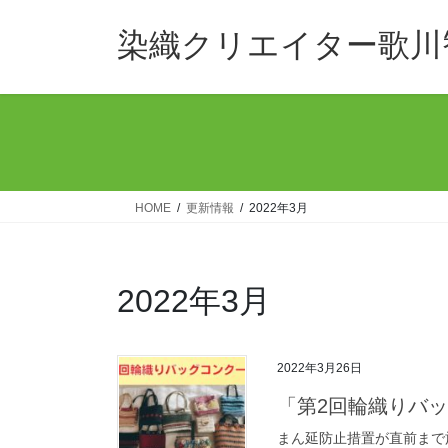
コ
ナ
ン
ビ
染織クリエイター歌川
テ
ゲ
ン
ー
ツ
シ
へ
ョ
ス
ン
キ
に
ッ
移
HOME
更新情報
2022年3月
プ
動
2022年3月
2022年3月26日
「第2回輪織りバ
まん延防止措置が直前まで