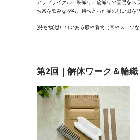
アップサイクル／裂織り／輪織りの基礎をス
お茶を飲みながら、持ち寄った品の思い出を
(持ち物)思い出のある服や着物（帯やスーツ
第2回｜解体ワーク＆輪織