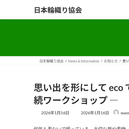
コ
ナ
日本輪織り協会
ン
ビ
テ
ゲ
ン
ー
ツ
シ
へ
ョ
ス
ン
キ
に
ッ
移
日本輪織り協会
News & Information
お知らせ
思い
プ
動
思い出を形にして ec
続ワークショップ ―
最
2026年1月16日
2026年1月16日
waor
終
更
新
何年も着ないで眠っている、大切な服や着物