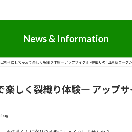
News & Information
出を形にして eco で楽しく裂織り体験― アップサイクル×裂織りの4回連続ワークシ
o で楽しく裂織り体験― アップ
ibag
……今の暮らしに寄り添う形にリメイクしませんか？