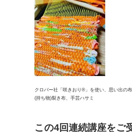
クロバー社「咲きおり®」を使い、思い出の
(持ち物)裂き布、手芸ハサミ
この4回連続講座をご