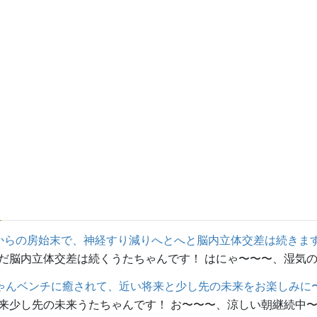
からの房始末で、神経すり減りへとへと脳内立体交差は続きま
脳内立体交差は続くうたちゃんです！ はにゃ〜〜〜、湿気の多
ゃんベンチに癒されて、近い将来と少し先の未来をお楽しみに
少し先の未来うたちゃんです！ お〜〜〜、涼しい朝継続中〜〜〜！