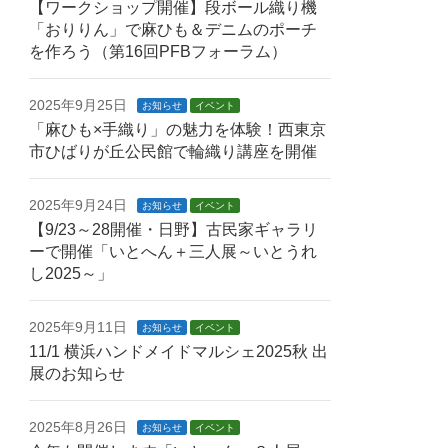
【ワークショップ開催】段ボール織り機
「おりりん」で麻ひも＆デニムのポーチ
を作ろう（第16回PFBフォーラム）
2025年9月25日
お知らせ
イベント
「麻ひも×手織り」の魅力を体験！西東京
市ひばりが丘公民館で輪織り講座を開催
2025年9月24日
お知らせ
イベント
【9/23～28開催・日野】古民家ギャラリ
ーで開催「いとへん＋三人展～いとうれ
し2025～」
2025年9月11日
お知らせ
イベント
11/1 横浜ハンドメイドマルシェ2025秋 出
展のお知らせ
2025年8月26日
お知らせ
イベント