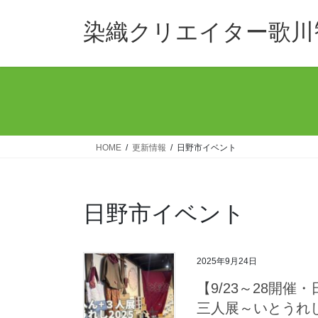
コ
ナ
ン
ビ
染織クリエイター歌川
テ
ゲ
ン
ー
ツ
シ
へ
ョ
ス
ン
キ
に
ッ
移
HOME
更新情報
日野市イベント
プ
動
日野市イベント
2025年9月24日
【9/23～28開
三人展～いとうれし