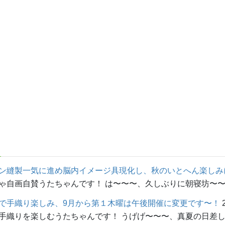
ン縫製一気に進め脳内イメージ具現化し、秋のいとへん楽しみ
画自賛うたちゃんです！ は〜〜〜、久しぶりに朝寝坊〜〜〜！ ｡
で手織り楽しみ、9月から第１木曜は午後開催に変更です〜！
織りを楽しむうたちゃんです！ うげげ〜〜〜、真夏の日差しカ