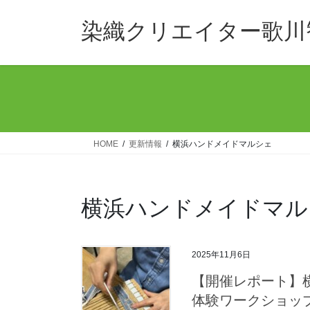
コ
ナ
ン
ビ
染織クリエイター歌川
テ
ゲ
ン
ー
ツ
シ
へ
ョ
ス
ン
キ
に
ッ
移
HOME
更新情報
横浜ハンドメイドマルシェ
プ
動
横浜ハンドメイドマル
2025年11月6日
【開催レポート】横
体験ワークショッ