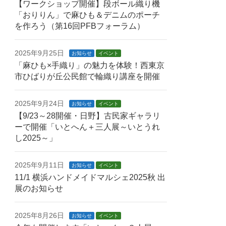
【ワークショップ開催】段ボール織り機
「おりりん」で麻ひも＆デニムのポーチ
を作ろう（第16回PFBフォーラム）
2025年9月25日
お知らせ
イベント
「麻ひも×手織り」の魅力を体験！西東京
市ひばりが丘公民館で輪織り講座を開催
2025年9月24日
お知らせ
イベント
【9/23～28開催・日野】古民家ギャラリ
ーで開催「いとへん＋三人展～いとうれ
し2025～」
2025年9月11日
お知らせ
イベント
11/1 横浜ハンドメイドマルシェ2025秋 出
展のお知らせ
2025年8月26日
お知らせ
イベント