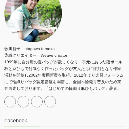
歌川智子 utagawa tomoko
染織クリエイター Weave creator
1999年に自分用の夏バッグが欲しくなり、手元にあった段ボール
板と麻ひもで何気なく作ったバッグが友人たちに評判となり作家
活動を開始し2002年実用新案を取得。2012年より楽習フォーラム
にて輪織りバッグ認定講座を開講し、全国へ輪織り普及のため東
奔西走しております。「はじめての輪織り麻ひもバッグ」著者。
Facebook