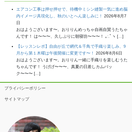
エアコン工事は押せ押せで、待機中ミシン縫製一気に進め脳
内イメージ具現化し、秋のいとへん楽しみに！
2026年8月7
日
おはようございます〜。おりりんめっちゃ自画自賛うたちゃ
んです！ は〜〜〜、久しぶりに朝寝坊〜〜〜！ ｡:.ﾟヽ […]
【レッスンレポ】自由が丘で網代＆千鳥で手織り楽しみ、9
月から第１木曜は午後開催に変更です〜！
2026年8月6日
おはようございます〜。おりりん一緒に手織りを楽しむうた
ちゃんです！ うげげ〜〜〜、真夏の日差しカムバッ
ク〜〜〜 […]
プライバシーポリシー
サイトマップ