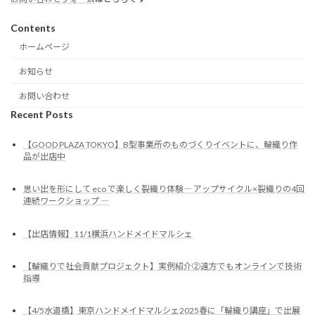
Contents
ホームページ
お知らせ
お問い合わせ
Recent Posts
【GOOD PLAZA TOKYO】B型事業所のものづくりイベントに、輪織り作
品が出店中
思い出を形にして eco で楽しく裂織り体験― アップサイクル×裂織りの4回
連続ワークショップ ―
【出店情報】11/1横浜ハンドメイドマルシェ
【輪織りで社会貢献プロジェクト】実例紹介②遠方でもオンラインで技術
指導
【4/5水道橋】東京ハンドメイドマルシェ2025春に「輪織り講座」で出展