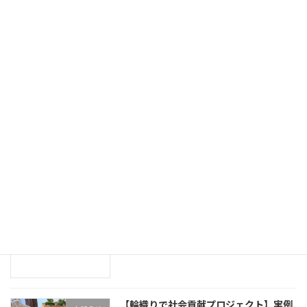
2025年3月26日
「各種レッスンのご案内」ページをリニ
お知らせ
ューアルしました
2025年3月14日
「おりりん」の作り方、輪織りの基本的
お知らせ
な技法を動画にて無料公開します
2025年3月10日
輪織りバッグ認定講座の運営元変更につ
未分類
いて
2025年2月6日
【輪織りで社会貢献プロジェクト】実例